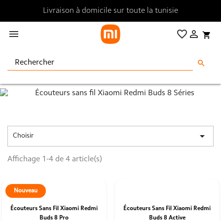
Livraison à domicile sur toute la tunisie

favorite_border

shopping_cart
search

Choisir
Affichage 1-4 de 4 article(s)
Nouveau
Écouteurs Sans Fil Xiaomi Redmi
Écouteurs Sans Fil Xiaomi Redmi
Buds 8 Pro
Buds 8 Active