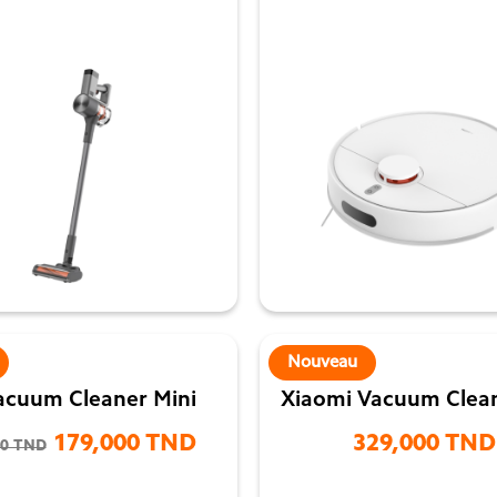


Nouveau
acuum Cleaner Mini
Xiaomi Vacuum Clea
179,000 TND
329,000 TND
00 TND