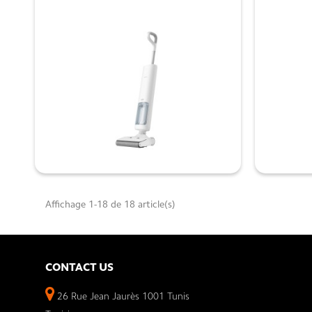

Affichage 1-18 de 18 article(s)
CONTACT US
26 Rue Jean Jaurès 1001 Tunis