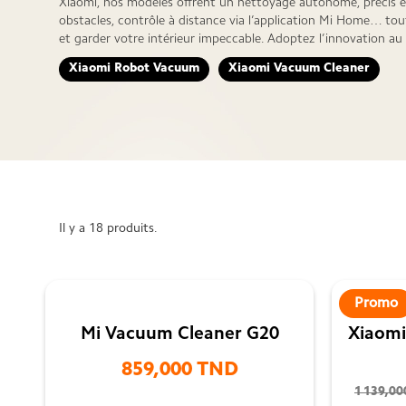
Xiaomi, nos modèles offrent un nettoyage autonome, précis et
obstacles, contrôle à distance via l’application Mi Home… to
et garder votre intérieur impeccable. Adoptez l’innovation au
Xiaomi Robot Vacuum
Xiaomi Vacuum Cleaner
Il y a 18 produits.
Promo
Mi Vacuum Cleaner G20
Xiaomi
859,000 TND
1 139,0