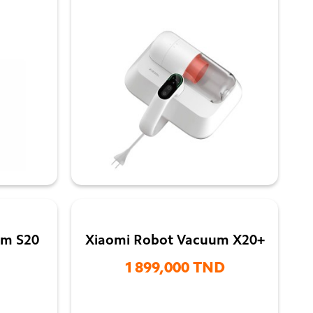

um S20
Xiaomi Robot Vacuum X20+
1 899,000 TND