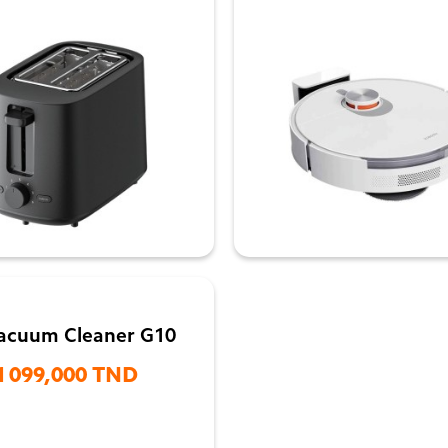


acuum Cleaner G10
1 099,000 TND