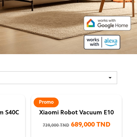

Promo
m S40C
Xiaomi Robot Vacuum E10
689,000 TND
739,000 TND