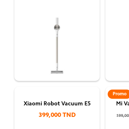

Promo
Xiaomi Robot Vacuum E5
Mi V
399,000 TND
199,0