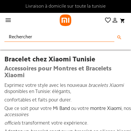
Livraison à domicile sur toute la tunisie

favorite_border

shopping_cart
search
Bracelet chez Xiaomi Tunisie
Accessoires pour Montres et Bracelets
Xiaomi
Exprimez votre style avec les nouveaux
bracelets Xiaomi
disponibles en Tunisie: élégants,
confortables et faits pour durer.
Que ce soit pour votre
Mi Band
ou votre
montre Xiaomi
, nos
accessoires
officiels
transforment votre expérience.