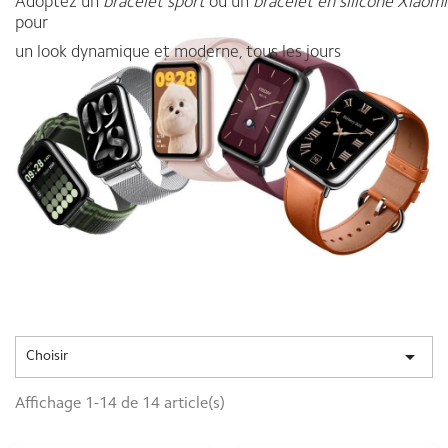
Adoptez un
bracelet sport
ou un
bracelet en silicone
Xiaomi
pour
un look dynamique et moderne, tous les jours

Choisir
Affichage 1-14 de 14 article(s)