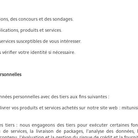
ons, des concours et des sondages.
cations, produits et services.
vices susceptibles de vous intéresser.
vérifier votre identité si nécessaire.
rsonnelles
ées personnelles avec des tiers aux fins suivantes :
livrer vos produits et services achetés sur notre site web : mitun
ces tiers : nous engageons des tiers pour exécuter certaines f
e services, la livraison de packages, l'analyse des données, l
ontenu, l'évaluation et la gestion du risque de crédit et la fournit