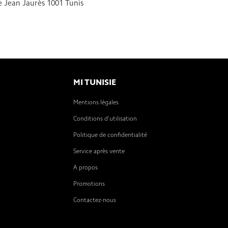
e Jean Jaurès 1001 Tunis
MI TUNISIE
Mentions légales
Conditions d'utilisation
Politique de confidentialité
Service après vente
A propos
Promotions
Contactez-nous