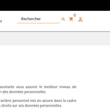
0

shopping_cart
search
s
souhaite vous assurer le meilleur niveau de
on des données personnelles.
aractère personnel mis en œuvre dans le cadre
s droits sur vos données personnelles.