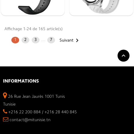
Affichage 1-24 de 165 article(s)

1
2
3
…
7
Suivant

INFORMATIONS
26 Rue Jean Jaurès 1001 Tunis
Tunisie
+216 22 200 884 / +216 28 440 845
contact@mitunisie.tn