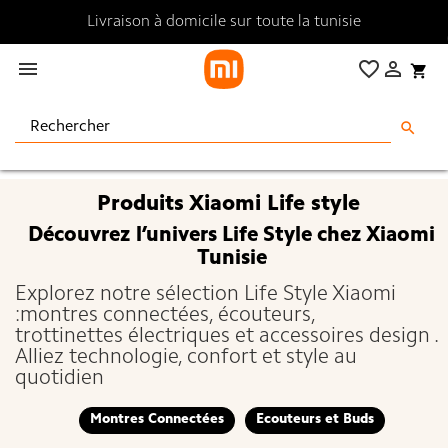
Livraison à domicile sur toute la tunisie

favorite_border

shopping_cart
search
Produits Xiaomi Life style
Découvrez l’univers Life Style chez Xiaomi
Tunisie
Explorez notre sélection Life Style Xiaomi
:montres connectées, écouteurs,
trottinettes électriques et accessoires design .
Alliez technologie, confort et style au
quotidien
Montres Connectées
Ecouteurs et Buds