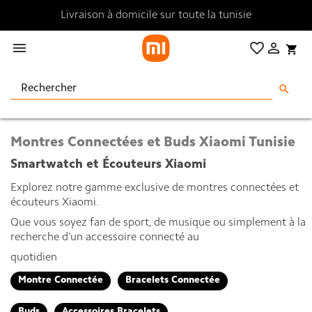
Livraison à domicile sur toute la tunisie

favorite_border

shopping_cart
search
Montres Connectées et Buds Xiaomi Tunisie
Smartwatch et Écouteurs Xiaomi
Explorez notre gamme exclusive de montres connectées et
écouteurs Xiaomi.
Que vous soyez fan de sport, de musique ou simplement à la
recherche d’un accessoire connecté au
quotidien
Montre Connectée
Bracelets Connectée