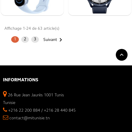
Affichage 1-24 de 63 article(s)

1
2
3
Suivant

INFORMATIONS
26 Rue Jean Jaurès 1001 Tunis
Tunisie
+216 22 200 884 / +216 28 440 845
contact@mitunisie.tn