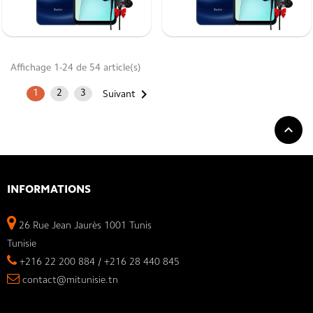
Affichage 1-24 de 54 article(s)

1
2
3
Suivant

INFORMATIONS
26 Rue Jean Jaurès 1001 Tunis
Tunisie
+216 22 200 884 / +216 28 440 845
contact@mitunisie.tn