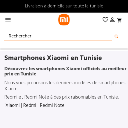
Livraison à domicile sur toute la tunisie

favorite_border

shopping_cart
search
Smartphones Xiaomi en Tunisie
Découvrez les smartphones Xiaomi officiels au meilleur
prix en Tunisie
Nous vous proposons les derniers modèles de smartphones
Xiaomi
Redmi et Redmi Note à des prix raisonnables en Tunisie.
Xiaomi
|
Redmi
|
Redmi Note