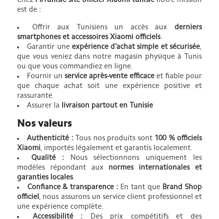
Chez
MiTunisie site officiel Xiaomi tunisie
notre mission
est de :
Offrir aux Tunisiens un accès aux
derniers
smartphones et accessoires Xiaomi officiels
.
Garantir une
expérience d’achat simple et sécurisée
,
que vous veniez dans notre magasin physique à Tunis
ou que vous commandiez en ligne.
Fournir un
service après-vente efficace
et fiable pour
que chaque achat soit une expérience positive et
rassurante.
Assurer la
livraison partout en Tunisie
Nos valeurs
Authenticité :
Tous nos produits sont
100 % officiels
Xiaomi
, importés légalement et garantis localement.
Qualité :
Nous sélectionnons uniquement les
modèles répondant aux
normes internationales et
garanties locales
.
Confiance & transparence :
En tant que
Brand Shop
officiel
, nous assurons un service client professionnel et
une expérience complète.
Accessibilité :
Des prix compétitifs et des