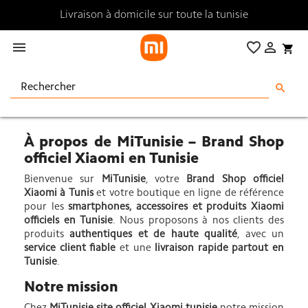
Livraison à domicile sur toute la tunisie

favorite_border

shopping_cart
search
A propos
À propos de MiTunisie – Brand Shop
officiel Xiaomi en Tunisie
Bienvenue sur
MiTunisie
, votre
Brand Shop officiel
Xiaomi à Tunis
et votre boutique en ligne de référence
pour les
smartphones, accessoires et produits Xiaomi
officiels en Tunisie
. Nous proposons à nos clients des
produits
authentiques et de haute qualité
, avec un
service client fiable
et une
livraison rapide partout en
Tunisie
.
Notre mission