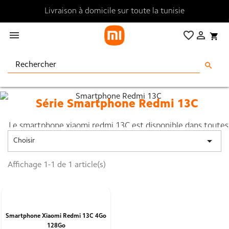
Livraison à domicile sur toute la tunisie

favorite_border

shopping_cart
search
Série Smartphone Redmi 13C
Le smartphone xiaomi redmi 13C est disponible dans toutes
ses versions

Choisir
chez Xiaomi Tunisie .
Affichage 1-1 de 1 article(s)
Smartphone Xiaomi Redmi 13C 4Go
128Go