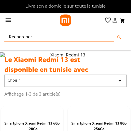
Livraison à domicile sur toute la tunisie

favorite_border

shopping_cart
search
Le Xiaomi Redmi 13
est
disponible
en tunisie
avec
un meilleur prix

Choisir
Découvrez sa fiche technique et profitez de
Affichage 1-3 de 3 article(s)
ses performances exceptionnelles,
de son design élégant et de ses fonctionnalités
avancées.
Smartphone Xiaomi Redmi 13 6Go
Smartphone Xiaomi Redmi 13 8Go
128Go
256Go