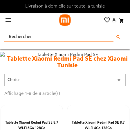
Livraison à domicile sur toute la tunisie

favorite_border

shopping_cart
search
Tablette Xiaomi Redmi Pad SE chez Xiaomi
Tunisie
La tablette Xiaomi Redmi Pad SE est disponible dans toutes

Choisir
ses versions
chez Xiaomi Tunisie ,découvrez sa fiche technique
Affichage 1-8 de 8 article(s)
Tablette Xiaomi Redmi Pad SE 8.7
Tablette Xiaomi Redmi Pad SE 8.7
Wi-Fi 6Go 128Go
Wi-Fi 4Go 128Go