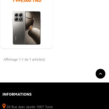
1 999,000 TND
Smartphone Xiaomi 14T
Découvrez le Smartphone Xiaomi 14T une
expérience visuelle
exceptionnelle grâce à son écran plat de 6,67
pouces, ses bordures
ultra-fines et sa résolution ultra-claire en 1,5K.
Affichage 1-1 de 1 article(s)

INFORMATIONS
26 Rue Jean Jaurès 1001 Tunis