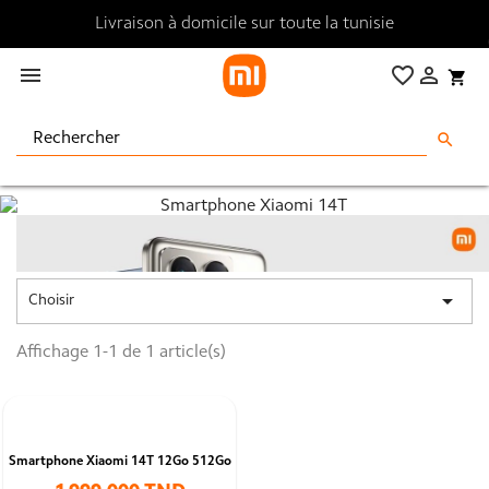
Livraison à domicile sur toute la tunisie

favorite_border

shopping_cart
search

Choisir
Affichage 1-1 de 1 article(s)
Smartphone Xiaomi 14T 12Go 512Go