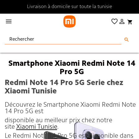
Livraison à domicile sur toute la tunisie

favorite_border

shopping_cart
search
Smartphone Xiaomi Redmi Note 14
Pro 5G
Redmi Note 14 Pro 5G Serie chez
Xiaomi Tunisie
Découvrez le Smartphone Xiaomi Redmi Note
14 Pro 5G est
disponible au meilleur prix chez notre
site
Xiaomi Tunisie
.
Le Redmi Note 14 Pro 5G est disponible dans