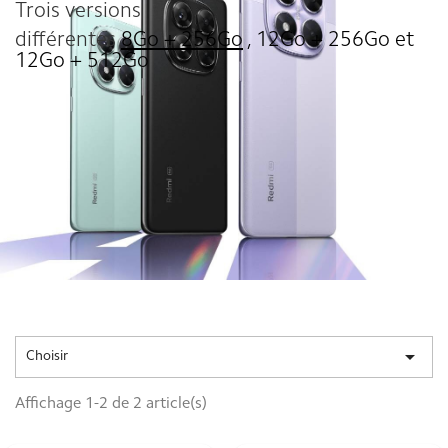
Trois versions
différentes
8Go + 256Go
,
12Go + 256Go
et
12Go + 512Go

Choisir
Affichage 1-2 de 2 article(s)