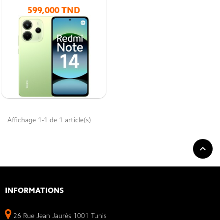
599,000 TND
Redmi Note 14
Découvrez la série Redmi Note 14, disponible en
versions 4G et 5G. Son processeur
robuste et ses fonctionnalités avancées
s’accompagnent de couleurs éclatantes et
Affichage 1-1 de 1 article(s)
captivantes pour une expérience immersive.

INFORMATIONS
26 Rue Jean Jaurès 1001 Tunis