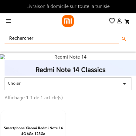
Livraison à domicile sur toute la tunisie

favorite_border

shopping_cart
search

Choisir
Affichage 1-1 de 1 article(s)
Smartphone Xiaomi Redmi Note 14
4G 6Go 128Go