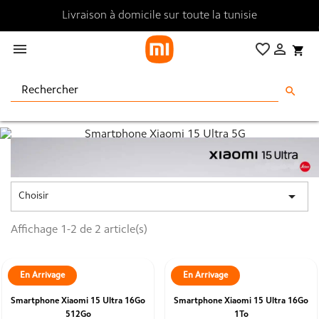
Livraison à domicile sur toute la tunisie

favorite_border

shopping_cart
search

Choisir
Affichage 1-2 de 2 article(s)
En Arrivage
En Arrivage
Smartphone Xiaomi 15 Ultra 16Go
Smartphone Xiaomi 15 Ultra 16Go
512Go
1To