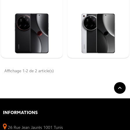
Smartphone Xiaomi 15 Ultra 5G
Plongez dans l'excellence avec le smartphone
Xiaomi 15 Ultra 5G,
équipé d'un appareil photo ultra-performant.
Son écran immersif de 6,73 pouces et sa
Affichage 1-2 de 2 article(s)
batterie Xiaomi Surge,
de 5410 mAh vous assurent une autonomie
exceptionnelle.

INFORMATIONS
26 Rue Jean Jaurès 1001 Tunis