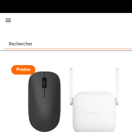

Promo