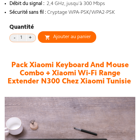
Débit du signal :
2,4 GHz, jusqu'à 300 Mbps
Sécurité sans fil :
Cryptage WPA-PSK/WPA2-PSK
Quantité
Ajouter au panier

Pack Xiaomi Keyboard And Mouse
Combo + Xiaomi Wi-Fi Range
Extender N300 Chez Xiaomi Tunisie