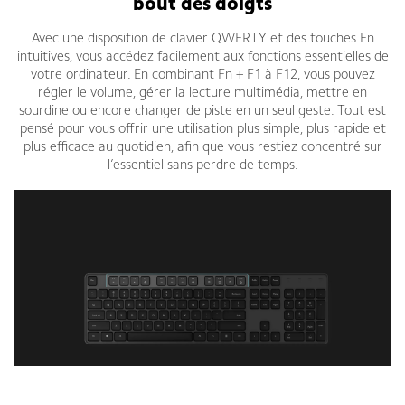
bout des doigts
Avec une disposition de clavier QWERTY et des touches Fn
intuitives, vous accédez facilement aux fonctions essentielles de
votre ordinateur. En combinant Fn + F1 à F12, vous pouvez
régler le volume, gérer la lecture multimédia, mettre en
sourdine ou encore changer de piste en un seul geste. Tout est
pensé pour vous offrir une utilisation plus simple, plus rapide et
plus efficace au quotidien, afin que vous restiez concentré sur
l’essentiel sans perdre de temps.