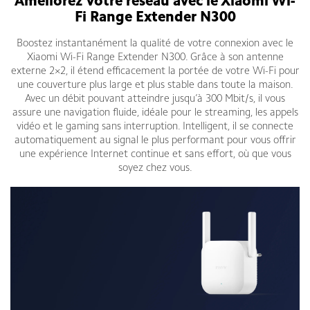
Améliorez votre réseau avec le Xiaomi Wi-
Fi Range Extender N300
Boostez instantanément la qualité de votre connexion avec le
Xiaomi Wi-Fi Range Extender N300. Grâce à son antenne
externe 2×2, il étend efficacement la portée de votre Wi-Fi pour
une couverture plus large et plus stable dans toute la maison.
Avec un débit pouvant atteindre jusqu’à 300 Mbit/s, il vous
assure une navigation fluide, idéale pour le streaming, les appels
vidéo et le gaming sans interruption. Intelligent, il se connecte
automatiquement au signal le plus performant pour vous offrir
une expérience Internet continue et sans effort, où que vous
soyez chez vous.