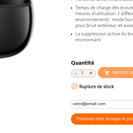
Temps de charge des écoute
Heures d’utilisation 3 diff
environnements : mode bure
pour bruit extérieur, et avi
La suppression active du bru
environnant.
Quantité
Ajouter a


Rupture de stock
Prévenez-moi lorsque le pro