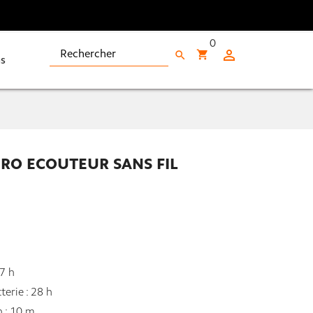
0

shopping_cart
search
s
PRO ECOUTEUR SANS FIL
 7 h
terie : 28 h
 : 10 m