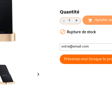
Quantité
Ajouter a


Rupture de stock
Prévenez-moi lorsque le pro
