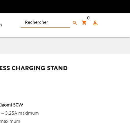
0

shopping_cart
search
s
ESS CHARGING STAND
 Xiaomi 50W
 ⎓ 3.25A maximum
 maximum