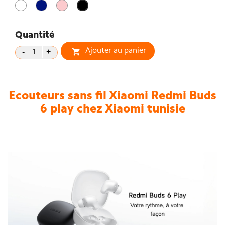
Blanc
Bleu
Rose
Noir
Quantité
Ajouter au panier

Ecouteurs sans fil Xiaomi Redmi Buds
6 play chez Xiaomi tunisie