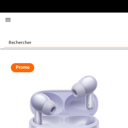

Promo