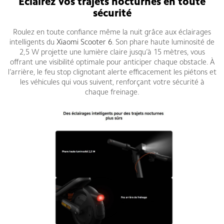
Éclairez vos trajets nocturnes en toute
sécurité
Roulez en toute confiance même la nuit grâce aux éclairages
intelligents du
Xiaomi Scooter 6
. Son phare haute luminosité de
2,5 W projette une lumière claire jusqu’à 15 mètres, vous
offrant une visibilité optimale pour anticiper chaque obstacle. À
l’arrière, le feu stop clignotant alerte efficacement les piétons et
les véhicules qui vous suivent, renforçant votre sécurité à
chaque freinage.