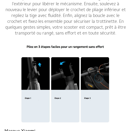
l’extérieur pour libérer le mécanisme. Ensuite, soulevez à
nouveau le levier pour déployer le crochet de pliage inférieur et
repliez la tige avec fluidité. Enfin, alignez la boucle avec le
crochet et fixez-les ensemble pour sécuriser la trottinette. En
quelques gestes simples, votre scooter est compact, prêt à être
transporté ou rangé, sans effort et en toute sécurité.