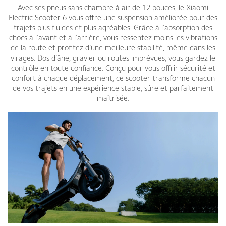
Avec ses pneus sans chambre à air de 12 pouces, le Xiaomi
Electric Scooter 6 vous offre une suspension améliorée pour des
trajets plus fluides et plus agréables. Grâce à l’absorption des
chocs à l’avant et à l’arrière, vous ressentez moins les vibrations
de la route et profitez d’une meilleure stabilité, même dans les
virages. Dos d’âne, gravier ou routes imprévues, vous gardez le
contrôle en toute confiance. Conçu pour vous offrir sécurité et
confort à chaque déplacement, ce scooter transforme chacun
de vos trajets en une expérience stable, sûre et parfaitement
maîtrisée.