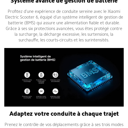
Système avancé de gestion de batterie
Profitez d’une expérience de conduite sereine avec le Xiaomi
Electric Scooter 6, équipé d’un système intelligent de gestion de
batterie (BMS) qui assure une alimentation fiable et durable.
Grâce à ses six protections avancées, vous êtes protégé contre
la surcharge, la décharge excessive, les surtensions, la
surchauffe, les courts-circuits et les surintensités.
Adaptez votre conduite à chaque trajet
Prenez le contrôle de vos déplacements grâce à ses trois modes