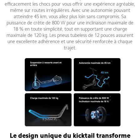
efficacement les chocs pour vous offrir une expérience agréable,
même sur routes irrégulières. Avec une autonomie pouvant
atteindre 45 km, vous allez plus loin sans compromis. Sa
puissance de crête de 800 W pour une inclinaison maximale de
18 % en toute simplicité, tout en supportant une charge
maximale de 120 kg. Les pneus tubeless de 12 pouces assurent
une excellente adhérence et une sécurité renforcée à chaque
trajet.
Le design unique du kicktail transforme