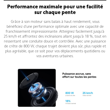
Performance maximale pour une facilité
sur chaque pente
Grâce à son moteur sans balais à haut rendement, vous
bénéficiez d’une performance optimale avec une capacité de
franchissement impressionnante. Atteignez facilement jusqu’à
25 km/h et affrontez des inclinaisons allant jusqu’à 18 %, tout en
ressentant une conduite douce et contrôlée. Avec une puissance
de crête de 800 W, chaque trajet devient plus sûr, plus rapide et
plus agréable, que ce soit pour vos déplacements quotidiens ou
vos aventures urbaines.