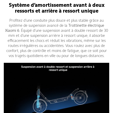
Système d’amortissement avant à deux
ressorts et arrière à ressort unique
Profitez d’une conduite plus douce et plus stable grâce au
système de suspension avancé de la
Trottinette électrique
Xiaomi 6
. Équipé d’une suspension avant à double ressort de 30
mm et d’une suspension arrière à ressort unique, il absorbe
efficacement les chocs et réduit les vibrations, même sur les
routes irrégulières ou accidentées. Vous roulez avec plus de
confort, plus de contrôle et moins de fatigue, que ce soit pour
vos trajets quotidiens en ville ou pour de longues distances.