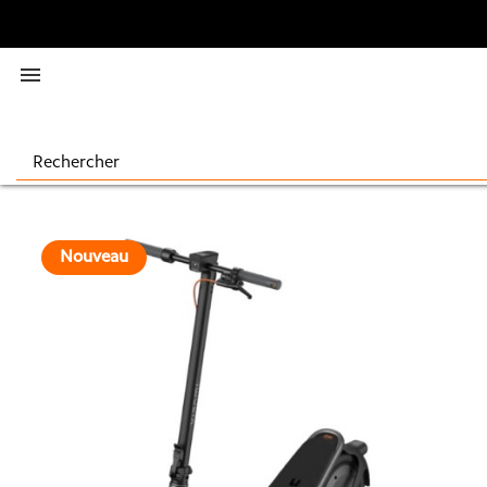

Nouveau