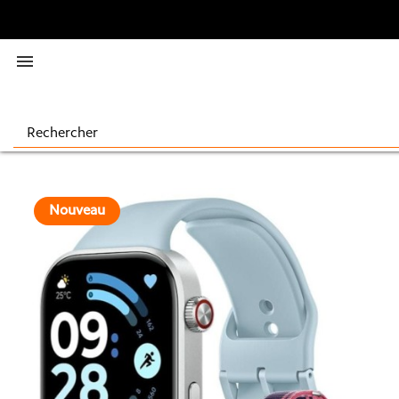

Nouveau