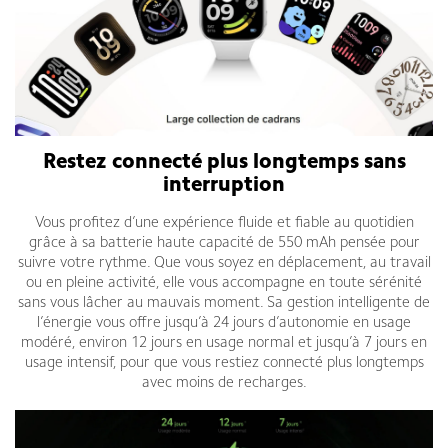
Restez connecté plus longtemps sans
interruption
Vous profitez d’une expérience fluide et fiable au quotidien
grâce à sa batterie haute capacité de 550 mAh pensée pour
suivre votre rythme. Que vous soyez en déplacement, au travail
ou en pleine activité, elle vous accompagne en toute sérénité
sans vous lâcher au mauvais moment. Sa gestion intelligente de
l’énergie vous offre jusqu’à 24 jours d’autonomie en usage
modéré, environ 12 jours en usage normal et jusqu’à 7 jours en
usage intensif, pour que vous restiez connecté plus longtemps
avec moins de recharges.