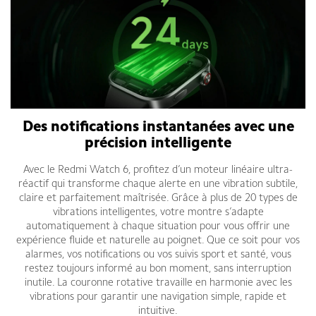
Des notifications instantanées avec une
précision intelligente
Avec le Redmi Watch 6, profitez d’un moteur linéaire ultra-
réactif qui transforme chaque alerte en une vibration subtile,
claire et parfaitement maîtrisée. Grâce à plus de 20 types de
vibrations intelligentes, votre montre s’adapte
automatiquement à chaque situation pour vous offrir une
expérience fluide et naturelle au poignet. Que ce soit pour vos
alarmes, vos notifications ou vos suivis sport et santé, vous
restez toujours informé au bon moment, sans interruption
inutile. La couronne rotative travaille en harmonie avec les
vibrations pour garantir une navigation simple, rapide et
intuitive.