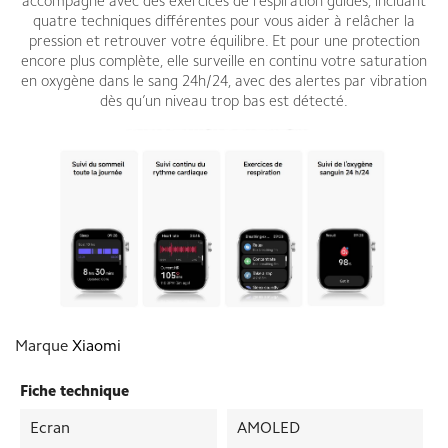
accompagne avec des exercices de respiration guidés, incluant
quatre techniques différentes pour vous aider à relâcher la
pression et retrouver votre équilibre. Et pour une protection
encore plus complète, elle surveille en continu votre saturation
en oxygène dans le sang 24h/24, avec des alertes par vibration
dès qu’un niveau trop bas est détecté.
Marque
Xiaomi
Fiche technique
Ecran
AMOLED