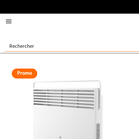

Promo