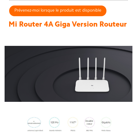
Prévenez-moi lorsque le produit est disponible
Mi Router 4A Giga Version Routeur