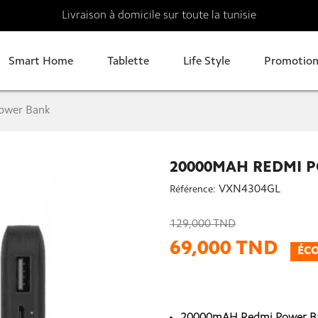
Livraison à domicile sur toute la tunisie
Smart Home
Tablette
Life Style
Promotion
ower Bank
20000MAH REDMI 
VXN4304GL
Référence:
129,000 TND
69,000 TND
ÉCO