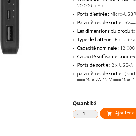
20000mAH Redmi Power Bank
20 000 mAh
Ports d’entrée :
Micro-USB/
Paramètres de sortie :
5V==
Les dimensions du produit :
Type de batterie :
Batterie a
Capacité nominale :
12 000 
Capacité suffisante pour re
Ports de sortie :
2 x USB-A
paramètres de sortie :
( sort
===Max.2A 12 V ===Max. 1.5 
Quantité
Ajouter a
