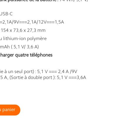
 puissance de la batterie :
74 Wh/ 3,7 V/
USB-C
=2,1A/9V===2,1A/12V===1,5A
154 x 73,6 x 27,3 mm
u lithium-ion polymère
mAh ( 5,1 V/ 3,6 A)
charger quatre téléphones
ie à un seul port) : 5,1 V === 2,4 A /9V
A, (Sortie à double port ): 5,1 V ===3,6A
u panier