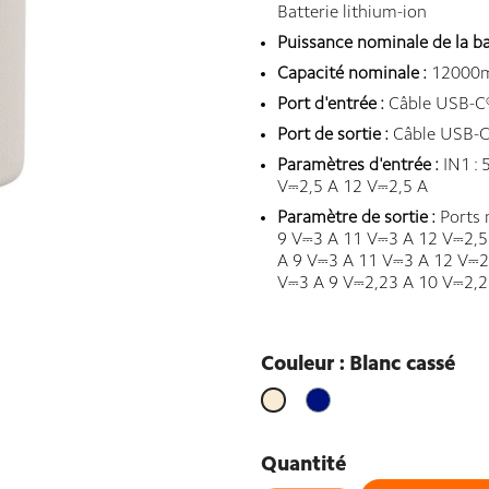
Batterie lithium-ion
Puissance nominale de la bat
Capacité nominale :
12000m
Port d'entrée :
Câble USB-C
Port de sortie :
Câble USB-
Paramètres d'entrée :
IN1 : 
V⎓2,5 A 12 V⎓2,5 A
Paramètre de sortie :
Ports 
9 V⎓3 A 11 V⎓3 A 12 V⎓2,5 
A 9 V⎓3 A 11 V⎓3 A 12 V⎓2
V⎓3 A 9 V⎓2,23 A 10 V⎓2,2
Couleur : Blanc cassé
Bleu
Blanc
cassé
Quantité