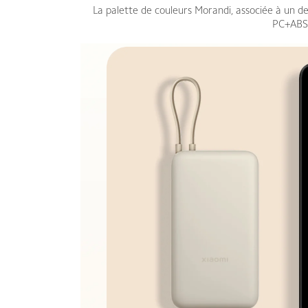
La palette de couleurs Morandi, associée à un de
PC+ABS,