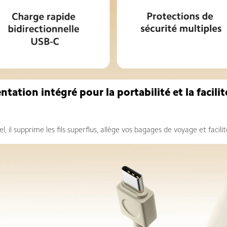
ntation intégré pour la portabilité et la facili
Power Bank Xiaomi 33W 20000mAh Câble Intégré
l, il supprime les fils superflus, allège vos bagages de voyage et facil