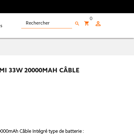
0

shopping_cart
search
s
MI 33W 20000MAH CÂBLE
00mAh Câble Intégré type de batterie :