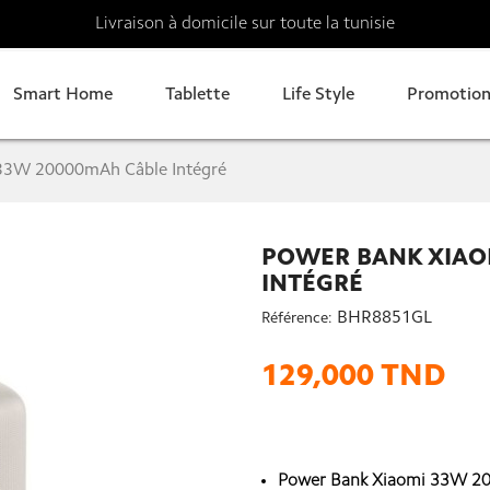
Livraison à domicile sur toute la tunisie
Smart Home
Tablette
Life Style
Promotion
33W 20000mAh Câble Intégré
POWER BANK XIAO
INTÉGRÉ
BHR8851GL
Référence:
129,000 TND
Power Bank Xiaomi 33W 200