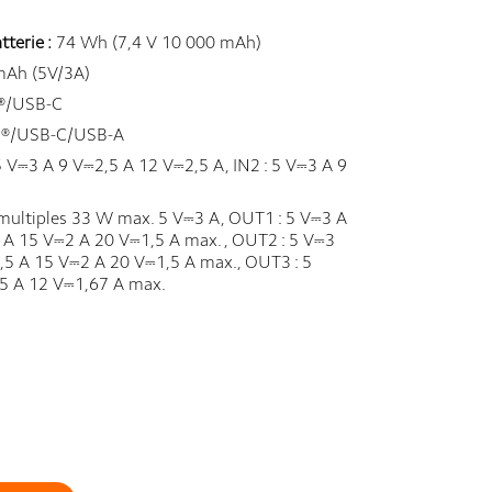
terie :
74 Wh (7,4 V 10 000 mAh)
Ah (5V/3A)
®/USB-C
C®/USB-C/USB-A
5 V⎓3 A 9 V⎓2,5 A 12 V⎓2,5 A, IN2 : 5 V⎓3 A 9
multiples 33 W max. 5 V⎓3 A, OUT1 : 5 V⎓3 A
A 15 V⎓2 A 20 V⎓1,5 A max. , OUT2 : 5 V⎓3
,5 A 15 V⎓2 A 20 V⎓1,5 A max., OUT3 : 5
5 A 12 V⎓1,67 A max.