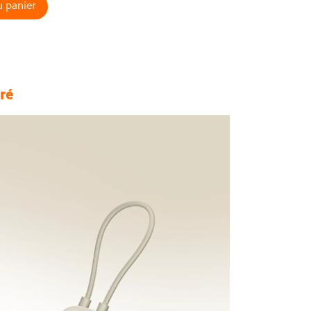
u panier
ré