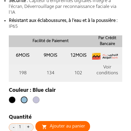
Sécurité :
Capteur d’empreintes digitales intégré à
l’écran, Déverrouillage par reconnaissance faciale via
l’IA
Résistant aux éclaboussures, à l’eau et à la poussière :
IP65
Par Crédit
Facilité de Paiement
Bancaire
6MOIS
9MOIS
12MOIS
Voir
198
134
102
conditions
Couleur : Blue clair
Noir
Violet
Blue
Lavande
clair
Quantité
Ajouter au panier
