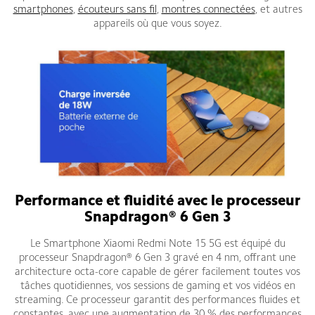
smartphones
,
écouteurs sans fil
,
montres connectées
, et autres
appareils où que vous soyez.
Performance et fluidité avec le processeur
Snapdragon® 6 Gen 3
Le Smartphone Xiaomi Redmi Note 15 5G est équipé du
processeur Snapdragon® 6 Gen 3 gravé en 4 nm, offrant une
architecture octa-core capable de gérer facilement toutes vos
tâches quotidiennes, vos sessions de gaming et vos vidéos en
streaming. Ce processeur garantit des performances fluides et
constantes, avec une augmentation de 30 % des performances