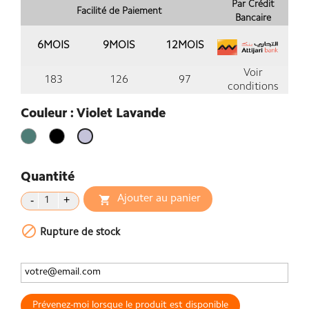
Par Crédit
Facilité de Paiement
Bancaire
6MOIS
9MOIS
12MOIS
Voir
183
126
97
conditions
Couleur : Violet Lavande
Vert
Noir
Violet
Lavande
Quantité
Ajouter au panier


Rupture de stock
Prévenez-moi lorsque le produit est disponible