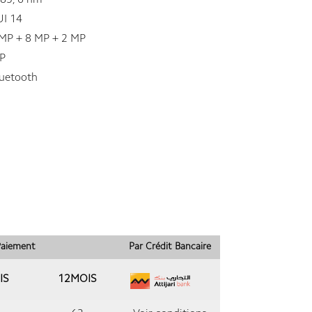
85, 6 nm
I 14
P + 8 MP + 2 MP
P
luetooth
 Paiement
Par Crédit Bancaire
IS
12MOIS