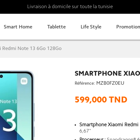
Livraison à domicile sur toute la tunisie
Smart Home
Tablette
Life Style
Promotion
i Redmi Note 13 6Go 128Go
SMARTPHONE XIAOM
MZB0FZ0EU
Référence:
599,000 TND
Smartphone Xiaomi Redmi N
6,67"