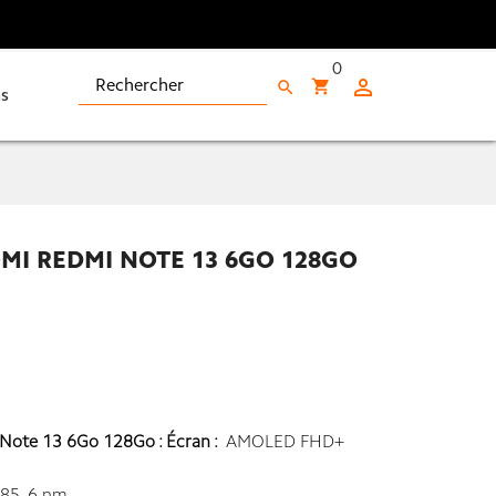
0

shopping_cart
search
s
I REDMI NOTE 13 6GO 128GO
ote 13 6Go 128Go : Écran :
AMOLED FHD+