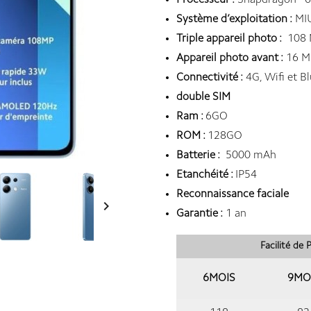
Processeur :
Snapdragon® 6
Système d’exploitation :
MIU
Triple appareil photo :
108 M
Appareil photo avant :
16 M
Connectivité :
4G, Wifi et B
double SIM
Ram :
6GO
ROM :
128GO
Batterie :
5000 mAh
Etanchéité :
IP54
Reconnaissance faciale

Garantie :
1 an
Facilité de
6MOIS
9MO