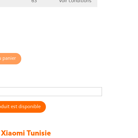
63
Voir conditions
u panier
duit est disponible
Xiaomi Tunisie