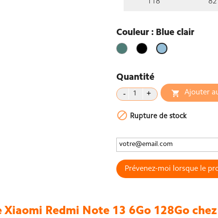
118
82
Couleur : Blue clair
Vert
Noir
Blue
clair
Quantité
Ajouter a


Rupture de stock
Prévenez-moi lorsque le pro
 Xiaomi Redmi Note 13 6Go 128Go chez 