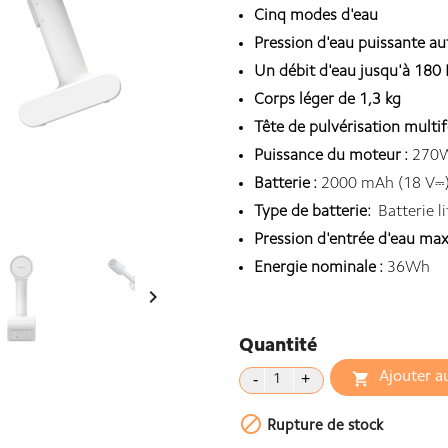
Cinq modes d'eau
Pression d'eau puissante a
Un débit d'eau jusqu'à 180 
Corps léger de 1,3 kg
Tête de pulvérisation multi
Puissance du moteur :
270
Batterie :
2000 mAh (18 V⎓
Type de batterie:
Batterie l
Pression d'entrée d'eau max
Energie nominale :
36Wh

Quantité
Ajouter a


Rupture de stock