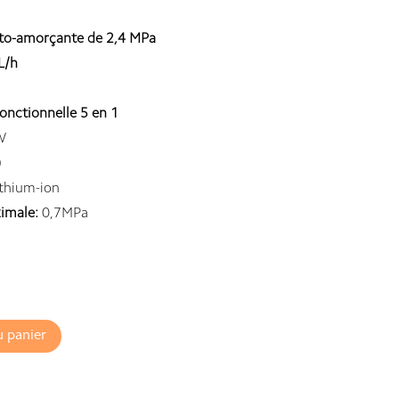
uto-amorçante de 2,4 MPa
L/h
fonctionnelle 5 en 1
W
)
ithium-ion
imale:
0,7MPa
u panier