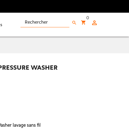
0

shopping_cart
search
s
 PRESSURE WASHER
sher lavage sans fil