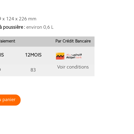
 x 124 x 226 mm
 poussière :
environ 0,6 L
 Paiement
Par Crédit Bancaire
IS
12MOIS
Voir conditions
9
83
u panier