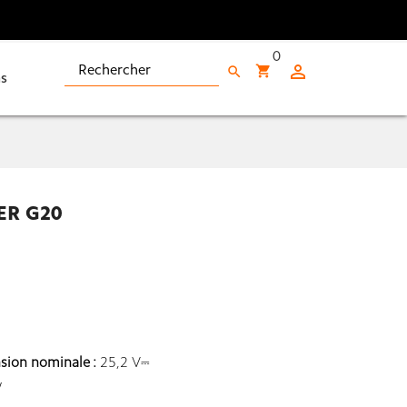
0

shopping_cart
search
s
ER G20
sion nominale :
25,2 V⎓
W