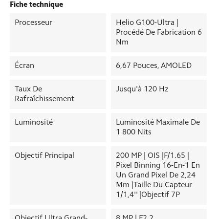
Fiche technique
Processeur
Helio G100-Ultra |
Procédé De Fabrication 6
Nm
Écran
6,67 Pouces, AMOLED
Taux De
Jusqu'à 120 Hz
Rafraîchissement
Luminosité
Luminosité Maximale De
1 800 Nits
Objectif Principal
200 MP | OIS |f/1.65 |
Pixel Binning 16-En-1 En
Un Grand Pixel De 2,24
Μm |Taille Du Capteur
1/1,4'' |Objectif 7P
Objectif Ultra Grand-
8 MP | F2.2