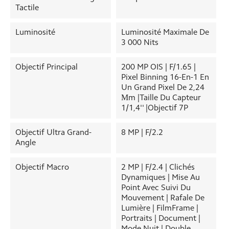
Tactile
Luminosité
Luminosité Maximale De
3 000 Nits
Objectif Principal
200 MP OIS | F/1.65 |
Pixel Binning 16-En-1 En
Un Grand Pixel De 2,24
Μm |Taille Du Capteur
1/1,4'' |Objectif 7P
Objectif Ultra Grand-
8 MP | F/2.2
Angle
Objectif Macro
2 MP | F/2.4 | Clichés
Dynamiques | Mise Au
Point Avec Suivi Du
Mouvement | Rafale De
Lumière | FilmFrame |
Portraits | Document |
Mode Nuit | Double