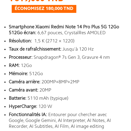
ÉCONOMISEZ 180,000 TND
Smartphone Xiaomi Redmi Note 14 Pro Plus 5G 12Go
512Go écran:
6,67 pouces, CrystalRes AMOLED
Résolution:
1,5 K (2712 × 1220)
Taux de rafraîchissement:
Jusqu'à 120 Hz
Processeur:
Snapdragon® 7s Gen 3, Gravure 4 nm
RAM:
12Go
Mémoire:
512Go
Caméra arrière:
200MP+8MP+2MP
Caméra avant:
20MP
Batterie:
5110 mAh (typique)
HyperCharge:
120 W
Fonctionnalités IA:
Entourer pour chercher avec
Google, Google Gemini, AI Interpreter, AI Notes, AI
Recorder, AI Subtitles, AI Film, AI image editing