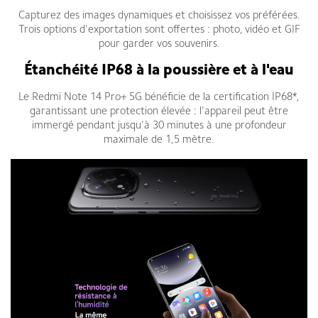
Capturez des images dynamiques et choisissez vos préférées.
Trois options d'exportation sont offertes : photo, vidéo et GIF
pour garder vos souvenirs.
Étanchéité IP68 à la poussière et à l'eau
Le Redmi Note 14 Pro+ 5G bénéficie de la certification IP68*,
garantissant une protection élevée : l'appareil peut être
immergé pendant jusqu'à 30 minutes à une profondeur
maximale de 1,5 mètre.