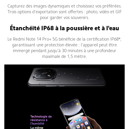
Capturez des images dynamiques et choisissez vos préférées.
Trois options d'exportation sont offertes : photo, vidéo et GIF
pour garder vos souvenirs.
Étanchéité IP68 à la poussière et à l'eau
Le Redmi Note 14 Pro+ 5G bénéficie de la certification IP68*,
garantissant une protection élevée : l'appareil peut être
immergé pendant jusqu'à 30 minutes à une profondeur
maximale de 1,5 mètre.