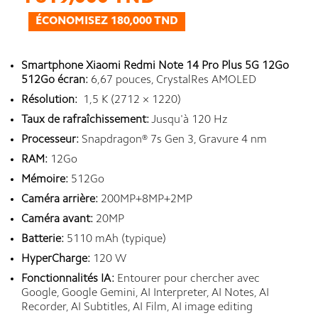
ÉCONOMISEZ 180,000 TND
Smartphone Xiaomi Redmi Note 14 Pro Plus 5G 12Go
512Go écran:
6,67 pouces, CrystalRes AMOLED
Résolution:
1,5 K (2712 × 1220)
Taux de rafraîchissement:
Jusqu'à 120 Hz
Processeur:
Snapdragon® 7s Gen 3, Gravure 4 nm
RAM:
12Go
Mémoire:
512Go
Caméra arrière:
200MP+8MP+2MP
Caméra avant:
20MP
Batterie:
5110 mAh (typique)
HyperCharge:
120 W
Fonctionnalités IA:
Entourer pour chercher avec
Google, Google Gemini, AI Interpreter, AI Notes, AI
Recorder, AI Subtitles, AI Film, AI image editing