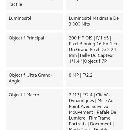
Tactile
Luminosité
Luminosité Maximale De
3 000 Nits
Objectif Principal
200 MP OIS | F/1.65 |
Pixel Binning 16-En-1 En
Un Grand Pixel De 2,24
Μm |Taille Du Capteur
1/1,4'' |Objectif 7P
Objectif Ultra Grand-
8 MP | F/2.2
Angle
Objectif Macro
2 MP | F/2.4 | Clichés
Dynamiques | Mise Au
Point Avec Suivi Du
Mouvement | Rafale De
Lumière | FilmFrame |
Portraits | Document |
Mode Nuit | Double