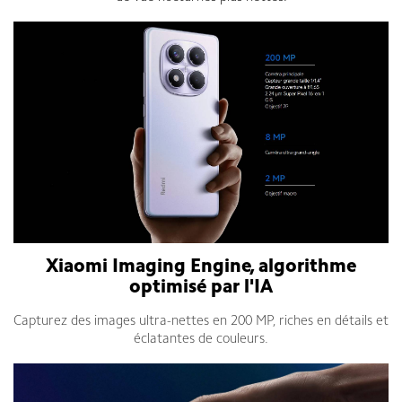
Xiaomi Imaging Engine, algorithme
optimisé par l'IA
Capturez des images ultra-nettes en 200 MP, riches en détails et
éclatantes de couleurs.