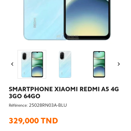


SMARTPHONE XIAOMI REDMI A5 4G
3GO 64GO
25028RN03A-BLU
Référence:
329,000 TND