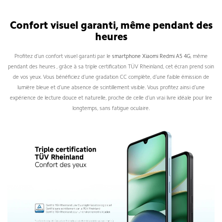
Redmi A5 Avis
Confort visuel garanti, même pendant des
heures
Profitez d’un confort visuel garanti par le
smartphone Xiaomi Redmi A5 4G
, même
pendant des heures , grâce à sa triple certification TÜV Rheinland, cet écran prend soin
de vos yeux. Vous bénéficiez d’une gradation CC complète, d’une faible émission de
lumière bleue et d’une absence de scintillement visible. Vous profitez ainsi d’une
expérience de lecture douce et naturelle, proche de celle d’un vrai livre idéale pour lire
longtemps, sans fatigue oculaire.