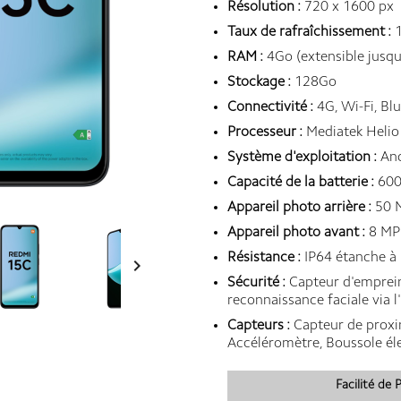
Résolution :
720 x 1600 px
Taux de rafraîchissement :
1
RAM :
4Go (extensible jusqu
Stockage :
128Go
Connectivité :
4G, Wi-Fi, Bl
Processeur :
Mediatek Helio
Système d'exploitation :
And
Capacité de la batterie :
600
Appareil photo arrière :
50 
Appareil photo avant :
8 M
Résistance :
IP64 étanche à l

Sécurité :
Capteur d'empreint
reconnaissance faciale via l
Capteurs :
Capteur de proxim
Accéléromètre, Boussole él
Facilité de