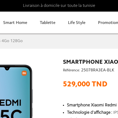
Livraison à domicile sur toute la tunisie
Smart Home
Tablette
Life Style
Promotion
G 4Go 128Go
SMARTPHONE XIAOM
25078RA3EA-BLK
Référence:
529,000 TND
Smartphone Xiaomi Redmi 
Technologie d'affichage :
IP