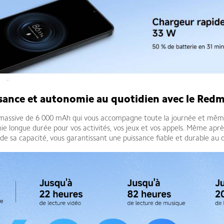
sance et autonomie au quotidien avec le Redm
massive de 6 000 mAh qui vous accompagne toute la journée et même plu
ie longue durée pour vos activités, vos jeux et vos appels. Même après
de sa capacité, vous garantissant une puissance fiable et durable au q