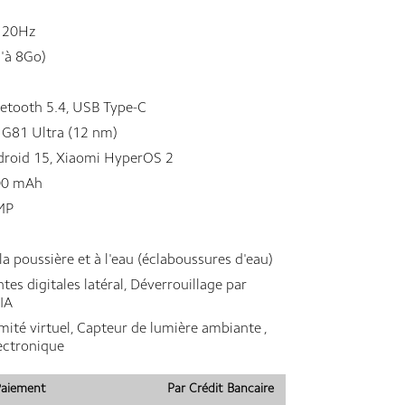
20Hz
'à 8Go)
uetooth 5.4, USB Type-C
 G81 Ultra (12 nm)
roid 15, Xiaomi HyperOS 2
0 mAh
MP
P
a poussière et à l'eau (éclaboussures d'eau)
es digitales latéral, Déverrouillage par
'IA
ité virtuel, Capteur de lumière ambiante ,
ectronique
 Paiement
Par Crédit Bancaire