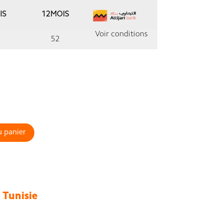
IS
12MOIS
Voir conditions
52
u panier
Tunisie