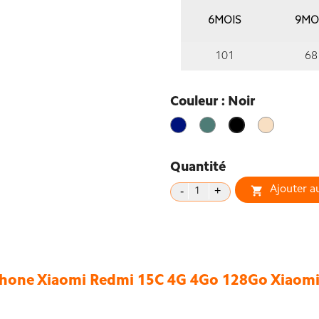
6MOIS
9MO
101
68
Couleur : Noir
Bleu
Vert
Ocean
Noir
Sunset
Quantité
Ajouter a

hone Xiaomi Redmi 15C 4G 4Go 128Go Xiaomi 