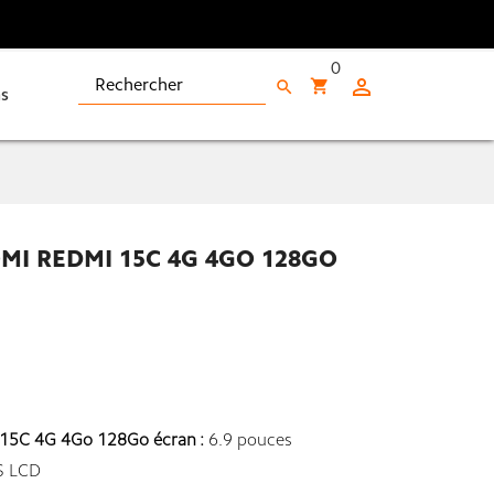
0

shopping_cart
search
s
I REDMI 15C 4G 4GO 128GO
15C 4G 4Go 128Go écran :
6.9 pouces
S LCD