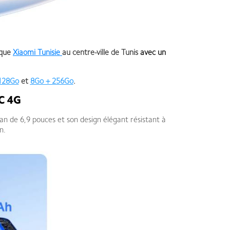
ique
Xiaomi Tunisie
au centre-ville de Tunis
avec un
128Go
et
8Go + 256Go
.
5C 4G
an de 6,9 pouces et son design élégant résistant à
n.