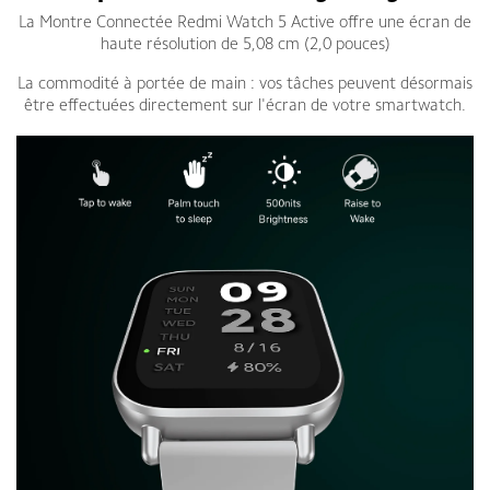
La Montre Connectée Redmi Watch 5 Active offre une écran de
haute résolution de 5,08 cm (2,0 pouces)
La commodité à portée de main : vos tâches peuvent désormais
être effectuées directement sur l'écran de votre smartwatch.