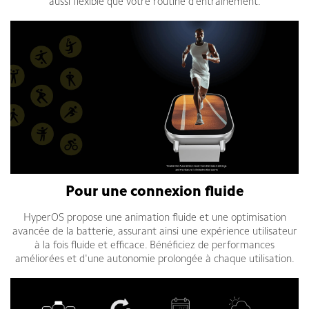
aussi flexible que votre routine d’entraînement.
Pour une connexion fluide
HyperOS propose une animation fluide et une optimisation
avancée de la batterie, assurant ainsi une expérience utilisateur
à la fois fluide et efficace. Bénéficiez de performances
améliorées et d'une autonomie prolongée à chaque utilisation.