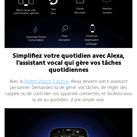
Simplifiez votre quotidien avec Alexa,
l'assistant vocal qui gère vos tâches
quotidiennes
Avec la
Redmi Watch 5 Active
, Alexa devient votre assistant
personnel. Demandez lui de gérer vos tâches, de régler des
rappels ou de contrôler vos appareils connectés, et facilitez-vous
la vie au quotidien, d’une simple voix.