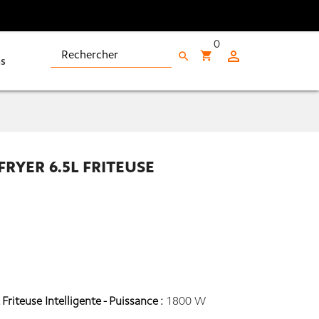
0

shopping_cart
search
s
FRYER 6.5L FRITEUSE
Friteuse Intelligente - Puissance :
1800 W