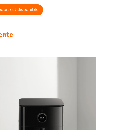
duit est disponible
gente