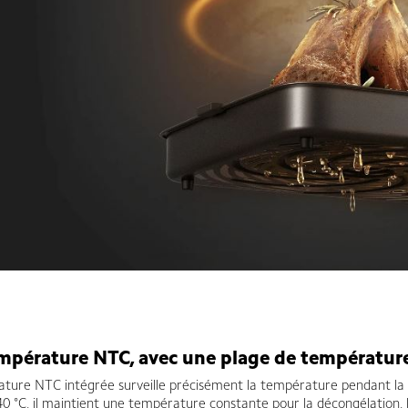
friteuse intelligente prix tunisie
empérature NTC, avec une plage de température
rature NTC intégrée surveille précisément la température pendant la cu
0 °C, il maintient une température constante pour la décongélation, l