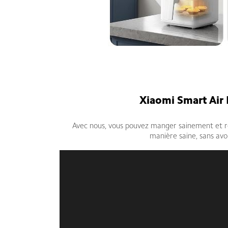
Xiaomi Smart Air F
Avec nous, vous pouvez manger sainement et re
manière saine, sans avoi