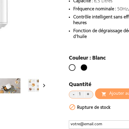
Capacité :
6,5 Litres
Fréquence nominale :
50Hz
Contrôle intelligent sans e
heures
Fonction de dégraissage déd
d'huile
Couleur : Blanc
Noir
Blanc

Quantité
Ajouter a


Rupture de stock