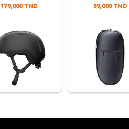
179,000 TND
89,000 TND

