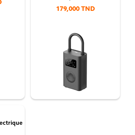
D
179,000 TND

ectrique