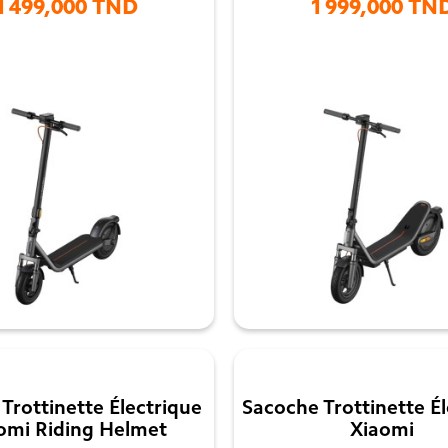
1 499,000 TND
1 999,000 TN


Trottinette Électrique
Sacoche Trottinette Él
omi Riding Helmet
Xiaomi