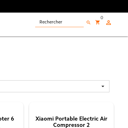
0

shopping_cart
search

oter 6
Xiaomi Portable Electric Air
Compressor 2