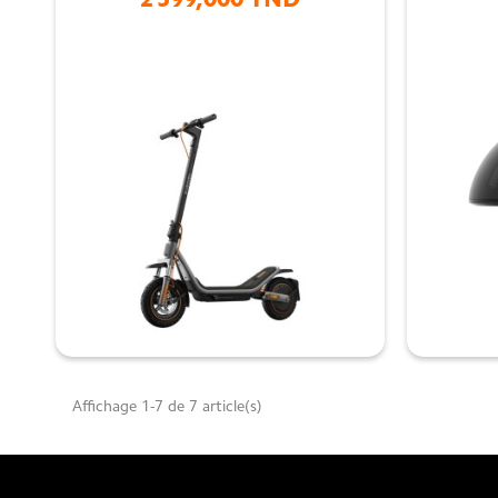
2 599,000 TND

Affichage 1-7 de 7 article(s)