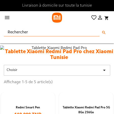
Livraison à domicile sur toute la tunisie

favorite_border

shopping_cart
search
Tablette Xiaomi Redmi Pad Pro chez Xiaomi
Tunisie
La tablette Xiaomi Redmi Pad Pro est disponible dans

Choisir
toutes ses versions
chez Xiaomi Tunisie ,découvrez sa fiche technique
Affichage 1-5 de 5 article(s)
Redmi Smart Pen
Tablette Xiaomi Redmi Pad Pro 5G
8Go 256Go