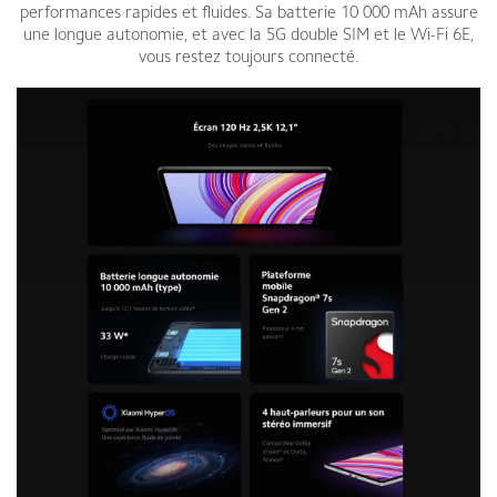
performances rapides et fluides. Sa batterie 10 000 mAh assure
une longue autonomie, et avec la 5G double SIM et le Wi-Fi 6E,
vous restez toujours connecté.