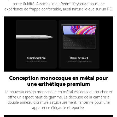
toute fluidité. Associez le au
Redmi Keyboard
pour une
expérience de frappe confortable, aussi naturelle que sur un PC.
Conception monocoque en métal pour
une esthétique premium
Le nouveau design monocoque en métal est doux au toucher et
offre un aspect haut de gamme. La découpe de la caméra à
double anneau dissimule astucieusement l'antenne pour une
apparence élégante et épurée.