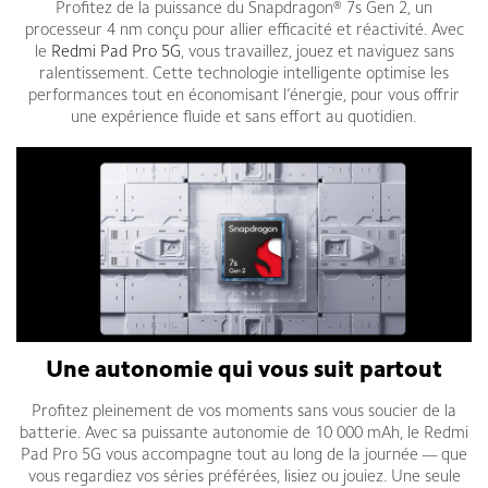
Profitez de la puissance du Snapdragon® 7s Gen 2, un
processeur 4 nm conçu pour allier efficacité et réactivité. Avec
le
Redmi Pad Pro 5G
, vous travaillez, jouez et naviguez sans
ralentissement. Cette technologie intelligente optimise les
performances tout en économisant l’énergie, pour vous offrir
une expérience fluide et sans effort au quotidien.
Une autonomie qui vous suit partout
Profitez pleinement de vos moments sans vous soucier de la
batterie. Avec sa puissante autonomie de 10 000 mAh, le Redmi
Pad Pro 5G vous accompagne tout au long de la journée — que
vous regardiez vos séries préférées, lisiez ou jouiez. Une seule