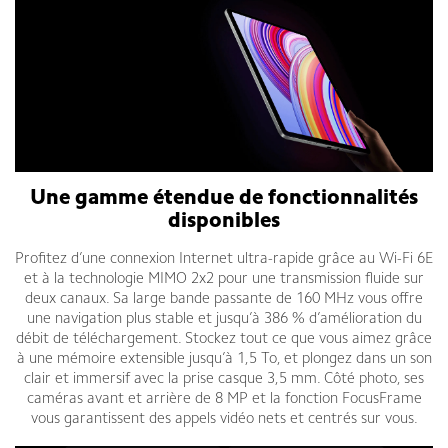
Une gamme étendue de fonctionnalités
disponibles
Profitez d’une connexion Internet ultra-rapide grâce au Wi-Fi 6E
et à la technologie MIMO 2x2 pour une transmission fluide sur
deux canaux. Sa large bande passante de 160 MHz vous offre
une navigation plus stable et jusqu’à 386 % d’amélioration du
débit de téléchargement. Stockez tout ce que vous aimez grâce
à une mémoire extensible jusqu’à 1,5 To, et plongez dans un son
clair et immersif avec la prise casque 3,5 mm. Côté photo, ses
caméras avant et arrière de 8 MP et la fonction FocusFrame
vous garantissent des appels vidéo nets et centrés sur vous.