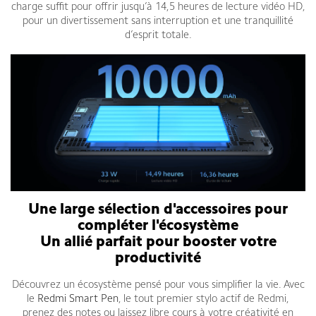
charge suffit pour offrir jusqu’à 14,5 heures de lecture vidéo HD,
pour un divertissement sans interruption et une tranquillité
d’esprit totale.
Une large sélection d'accessoires pour
compléter l'écosystème
Un allié parfait pour booster votre
productivité
Découvrez un écosystème pensé pour vous simplifier la vie. Avec
le
Redmi Smart Pen
, le tout premier stylo actif de Redmi,
prenez des notes ou laissez libre cours à votre créativité en