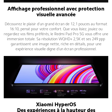
Affichage professionnel avec protection
visuelle avancée
Découvrez le plaisir d’un grand écran de 12,1 pouces au format
16:10, pensé pour votre confort. Que vous lisiez, jouiez ou
regardiez vos films préférés, le Redmi Pad Pro 5G vous offre une
immersion totale. Sa résolution WQHD+ 2,5K et ses 249 ppp
garantissent une image nette, riche en détails, pour une
expérience visuelle digne d’un écran professionnel.
Xiaomi HyperOS
Des expériences à la hauteur des