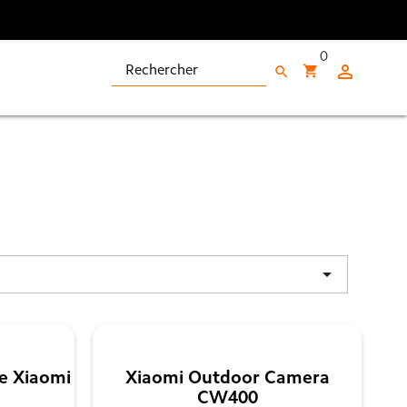
0

shopping_cart
search

e Xiaomi
Xiaomi Outdoor Camera
CW400