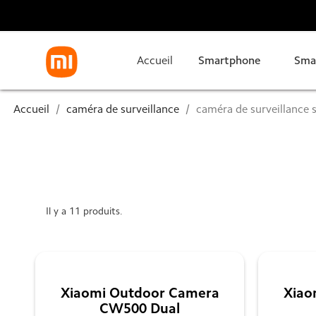
Accueil
Smartphone
Sma
Accueil
caméra de surveillance
caméra de surveillance s
Il y a 11 produits.
caméra de surveillance sans fil exter
Découvrez Notre sélection des caméras de surveilla
Xiaomi Outdoor Camera
Xiao
avec un meilleur Prix en Tu
CW500 Dual