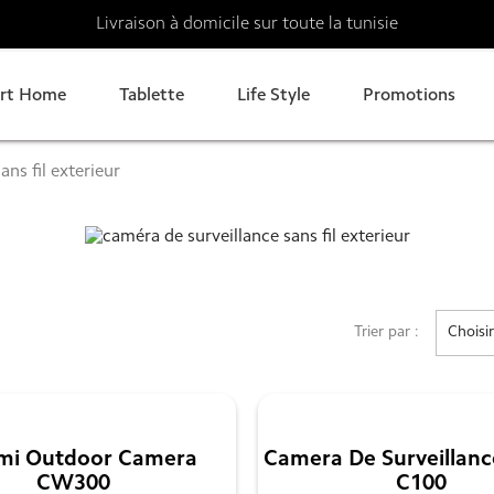
Livraison à domicile sur toute la tunisie
rt Home
Tablette
Life Style
Promotions
ans fil exterieur
Trier par :
Choisir
ieur | Xiaomi Tunisie
nce sans fil exterieur Xiaomi
mi Outdoor Camera
Camera De Surveillanc
nisie
CW300
C100