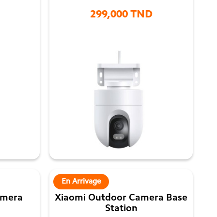
299,000 TND

En Arrivage
amera
Xiaomi Outdoor Camera Base
Station