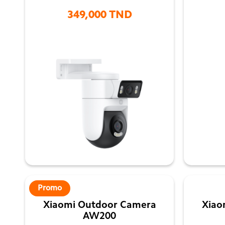
349,000 TND

Promo
Xiaomi Outdoor Camera
Xiao
AW200