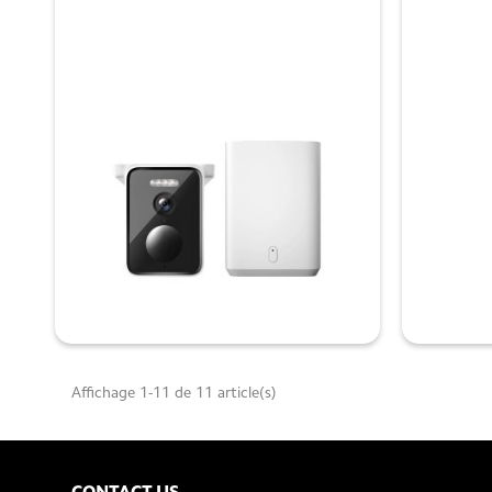

Affichage 1-11 de 11 article(s)