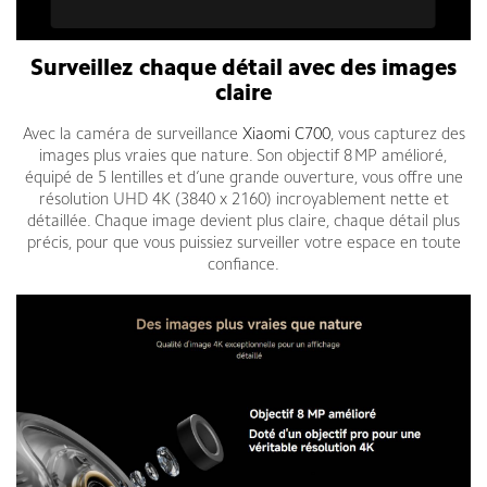
Surveillez chaque détail avec des images
claire
Avec la caméra de surveillance
Xiaomi C700
, vous capturez des
images plus vraies que nature. Son objectif 8 MP amélioré,
équipé de 5 lentilles et d’une grande ouverture, vous offre une
résolution UHD 4K (3840 x 2160) incroyablement nette et
détaillée. Chaque image devient plus claire, chaque détail plus
précis, pour que vous puissiez surveiller votre espace en toute
confiance.