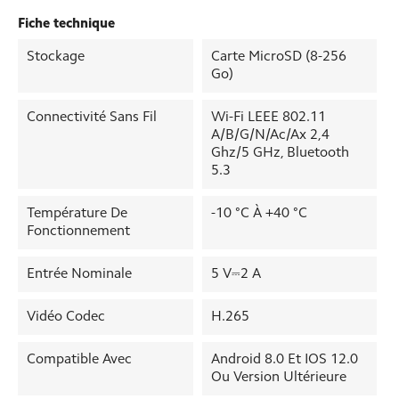
Fiche technique
Stockage
Carte MicroSD (8-256
Go)
Connectivité Sans Fil
Wi-Fi LEEE 802.11
A/b/g/n/ac/ax 2,4
Ghz/5 GHz, Bluetooth
5.3
Température De
-10 °C À +40 °C
Fonctionnement
Entrée Nominale
5 V⎓2 A
Vidéo Codec
H.265
Compatible Avec
Android 8.0 Et IOS 12.0
Ou Version Ultérieure