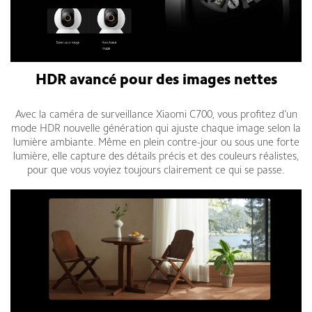
HDR avancé pour des images nettes
Avec la caméra de surveillance Xiaomi C700, vous profitez d’un
mode HDR nouvelle génération qui ajuste chaque image selon la
lumière ambiante. Même en plein contre-jour ou sous une forte
lumière, elle capture des détails précis et des couleurs réalistes,
pour que vous voyiez toujours clairement ce qui se passe.