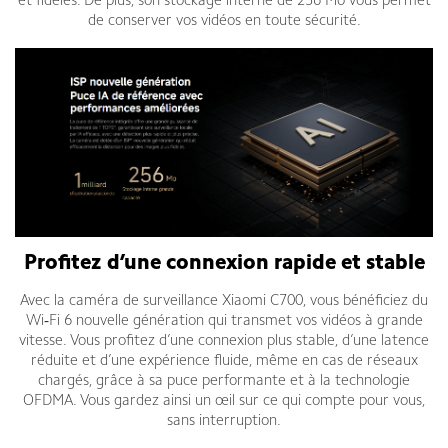
et fidèles. De plus, son stockage interne de 256 Mo vous permet
de conserver vos vidéos en toute sécurité.
Profitez d’une connexion rapide et stable
Avec la caméra de surveillance Xiaomi C700, vous bénéficiez du
Wi‑Fi 6 nouvelle génération qui transmet vos vidéos à grande
vitesse. Vous profitez d’une connexion plus stable, d’une latence
réduite et d’une expérience fluide, même en cas de réseaux
chargés, grâce à sa puce performante et à la technologie
OFDMA. Vous gardez ainsi un œil sur ce qui compte pour vous,
sans interruption.