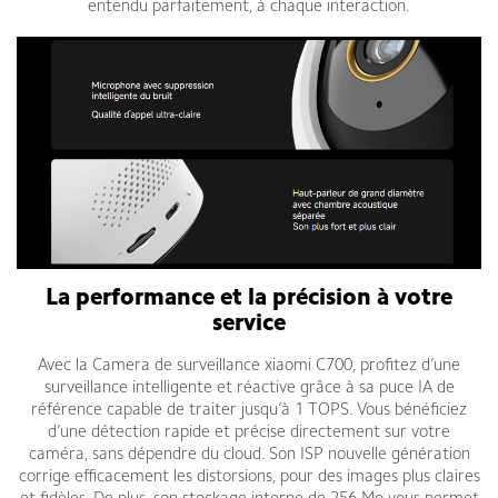
entendu parfaitement, à chaque interaction.
La performance et la précision à votre
service
Avec la Camera de surveillance xiaomi C700, profitez d’une
surveillance intelligente et réactive grâce à sa puce IA de
référence capable de traiter jusqu’à 1 TOPS. Vous bénéficiez
d’une détection rapide et précise directement sur votre
caméra, sans dépendre du cloud. Son ISP nouvelle génération
corrige efficacement les distorsions, pour des images plus claires