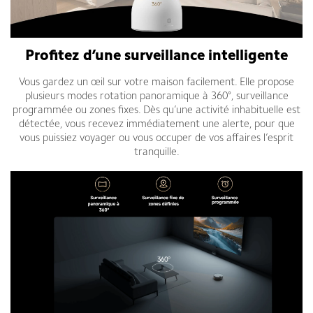
Profitez d’une surveillance intelligente
Vous gardez un œil sur votre maison facilement. Elle propose
plusieurs modes rotation panoramique à 360°, surveillance
programmée ou zones fixes. Dès qu’une activité inhabituelle est
détectée, vous recevez immédiatement une alerte, pour que
vous puissiez voyager ou vous occuper de vos affaires l’esprit
tranquille.