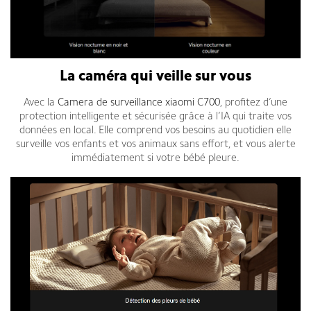
La caméra qui veille sur vous
Avec la
Camera de surveillance xiaomi C700
, profitez d’une
protection intelligente et sécurisée grâce à l’IA qui traite vos
données en local. Elle comprend vos besoins au quotidien elle
surveille vos enfants et vos animaux sans effort, et vous alerte
immédiatement si votre bébé pleure.