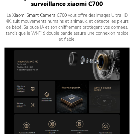
surveillance xiaomi C700
La
Xiaomi Smart Camera C700
vous offre des images UltraHD
4K, suit mouvements humains et animaux, et détecte les pleurs
de bébé. Sa puce IA et son chiffrement protègent vos données,
tandis que le Wi-Fi 6 double bande assure une connexion rapide
et fiable.