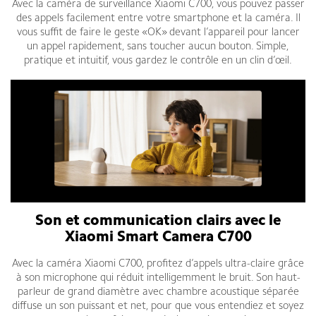
Avec la caméra de surveillance Xiaomi C700, vous pouvez passer
des appels facilement entre votre smartphone et la caméra. Il
vous suffit de faire le geste «OK» devant l’appareil pour lancer
un appel rapidement, sans toucher aucun bouton. Simple,
pratique et intuitif, vous gardez le contrôle en un clin d’œil.
Son et communication clairs avec le
Xiaomi Smart Camera C700
Avec la caméra Xiaomi C700, profitez d’appels ultra-claire grâce
à son microphone qui réduit intelligemment le bruit. Son haut-
parleur de grand diamètre avec chambre acoustique séparée
diffuse un son puissant et net, pour que vous entendiez et soyez