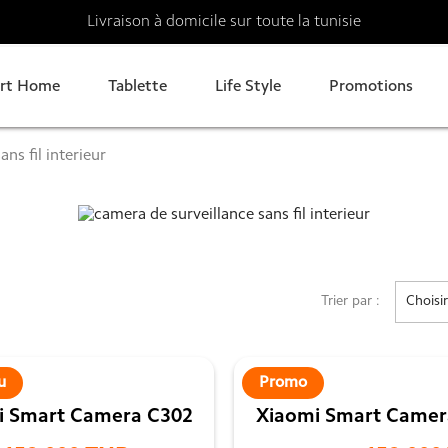
Livraison à domicile sur toute la tunisie
rt Home
Tablette
Life Style
Promotions
ns fil interieur
Trier par :
Choisir
ieur | Xiaomi Tunisie
u
Promo
nce sans fil interieur Xiaomi
i Smart Camera C302
Xiaomi Smart Camer
nisie