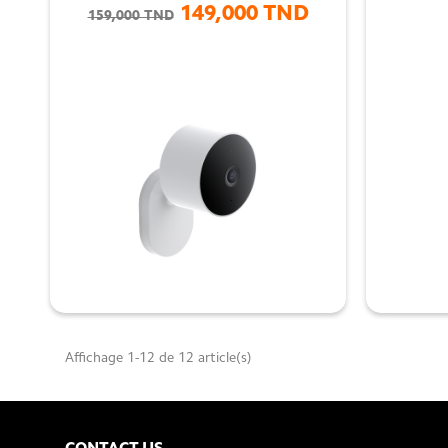
149,000 TND
159,000 TND

Affichage 1-12 de 12 article(s)