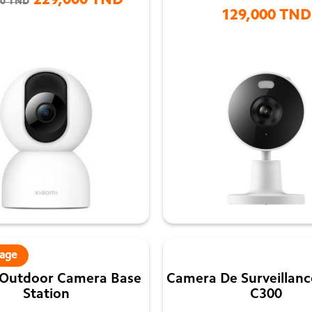
229,000 TND
00 TND
129,000 TND


vage
 Outdoor Camera Base
Camera De Surveillanc
Station
C300