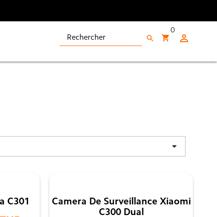
0

shopping_cart
search

a C301
Camera De Surveillance Xiaomi
C300 Dual