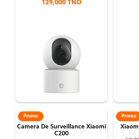
129,000 TND

Promo
Promo
Camera De Surveillance Xiaomi
Xiaom
C200