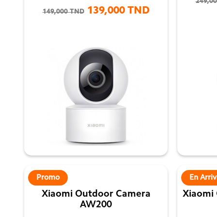
249,0
139,000 TND
149,000 TND

Promo
En Arri
Xiaomi Outdoor Camera
Xiaomi
AW200