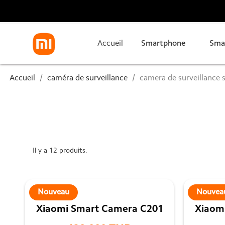
Accueil
Smartphone
Sma
Accueil
caméra de surveillance
camera de surveillance sa
Il y a 12 produits.
caméra de surveillance sans fil inter
Nouveau
Nouvea
Découvrez Notre sélection des caméras de surveilla
Xiaomi Smart Camera C201
Xiaom
avec un meilleur Prix en Tu