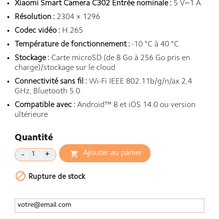
Xiaomi Smart Camera C302 Entrée nominale :
5 V⎓1 A
Résolution :
2304 × 1296
Codec vidéo :
H.265
Température de fonctionnement :
-10 °C à 40 °C
Stockage :
Carte microSD (de 8 Go à 256 Go pris en
charge)/stockage sur le cloud
Connectivité sans fil :
Wi-Fi IEEE 802.11b/g/n/ax 2,4
GHz, Bluetooth 5.0
Compatible avec :
Android™ 8 et iOS 14.0 ou version
ultérieure
Quantité
Ajouter au panier


Rupture de stock