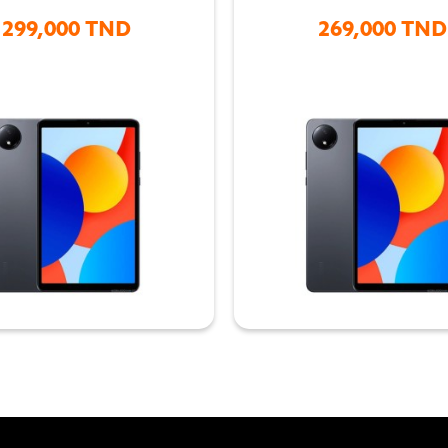
299,000 TND
269,000 TND


i au meilleur prix en Tunisie