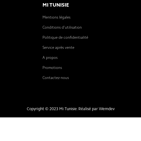
mi Redmi Pad SE 8.7 Wi-Fi
MI TUNISIE
onible chez notre site
Xiaomi Tunisie
Mentions légales
i-Fi est disponible
Conditions d'utilisation
4Go
et
6Go + 128Go
Politique de confidentialité
Service après vente
A propos
Promotions
Contactez-nous
Copyright © 2023 Mi Tunisie. Réalisé par
Wemdev