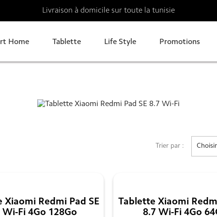
Livraison à domicile sur toute la tunisie
rt Home
Tablette
Life Style
Promotions
Trier par :
Choisir
e Xiaomi Redmi Pad SE
Tablette Xiaomi Redm
7 Wi-Fi 4Go 128Go
8.7 Wi-Fi 4Go 6