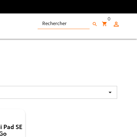
0

shopping_cart
search

i Pad SE
4Go