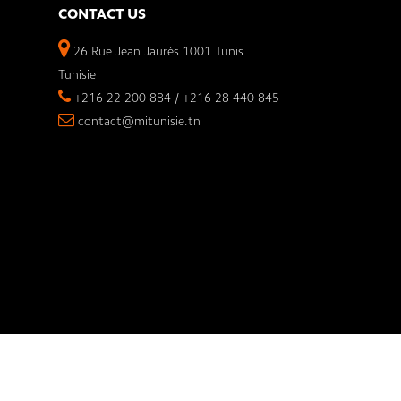
Découvrez la nouvelle Tablette Xiao
CONTACT US
avec capacité de batterie de 6650 mAh est disp
26 Rue Jean Jaurès 1001 Tunis
La nouvelle Redmi Pad SE 8.7 W
Tunisie
dans deux capacités :
4Go + 6
+216 22 200 884 / +216 28 440 845
contact@mitunisie.tn