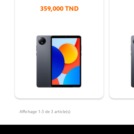
359,000 TND

Affichage 1-3 de 3 article(s)
Tablette Xiaomi Redmi Pad SE 8.7 Wi-F