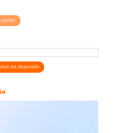
u panier
duit est disponible
Go