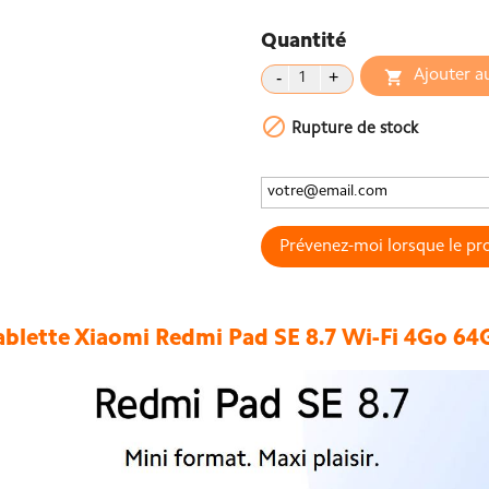
Quantité
Ajouter a


Rupture de stock
Prévenez-moi lorsque le pro
ablette Xiaomi Redmi Pad SE 8.7 Wi-Fi 4Go 64