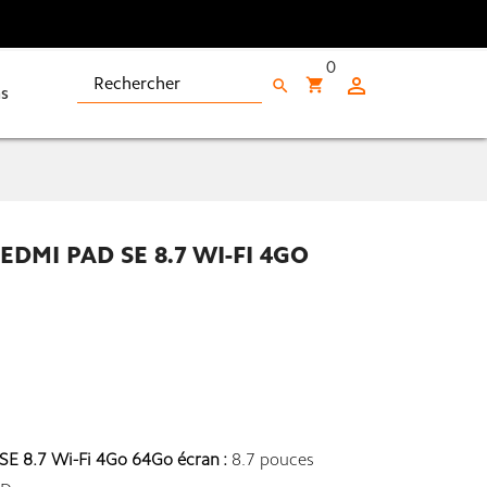
0

shopping_cart
search
s
EDMI PAD SE 8.7 WI-FI 4GO
SE 8.7 Wi-Fi 4Go 64Go écran :
8.7 pouces