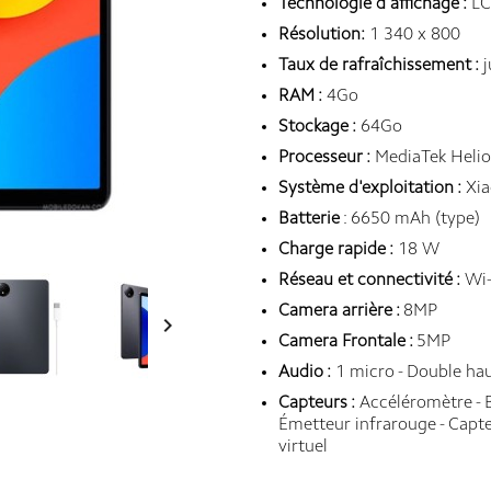
Technologie d'affichage :
LC
Résolution:
1 340 x 800
Taux de rafraîchissement :
j
RAM :
4Go
Stockage :
64Go
Processeur :
MediaTek Heli
Système d'exploitation :
Xia
Batterie
: 6650 mAh (type)
Charge rapide :
18 W
Réseau et connectivité :
Wi-
Camera arrière :
8MP

Camera Frontale :
5MP
Audio :
1 micro - Double hau
Capteurs :
Accéléromètre - Bo
Émetteur infrarouge - Capte
virtuel