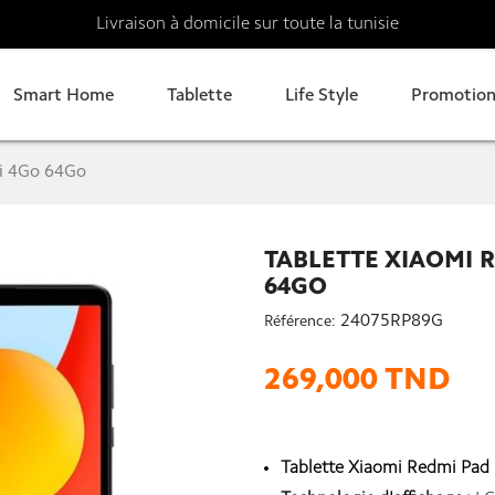
Livraison à domicile sur toute la tunisie
Smart Home
Tablette
Life Style
Promotion
Fi 4Go 64Go
TABLETTE XIAOMI R
64GO
24075RP89G
Référence:
269,000 TND
Tablette Xiaomi Redmi Pad 