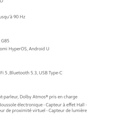
D
usqu'à 90 Hz
o G85
omi HyperOS, Android U
Fi 5 ,Bluetooth 5.3, USB Type-C
t-parleur, Dolby Atmos® pris en charge
ussole électronique - Capteur à effet Hall -
ur de proximité virtuel - Capteur de lumière