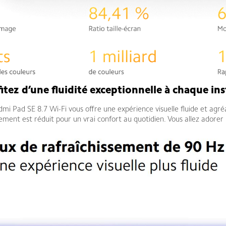
itez d’une fluidité exceptionnelle à chaque in
mi Pad SE 8.7 Wi-Fi vous offre une expérience visuelle fluide et agré
ement est réduit pour un vrai confort au quotidien. Vous allez adorer la