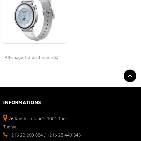
Affichage 1-3 de 3 article(s)

INFORMATIONS
26 Rue Jean Jaurès 1001 Tunis
Tunisie
+216 22 200 884 / +216 28 440 845