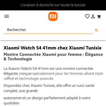
Livraison à domicile sur toute la tunisie

favorite_border

shopping_cart
search
Xiaomi Watch S4 41mm chez Xiaomi Tunisie
Montre Connectée Xiaomi pour femme : Élégance
& Technologie
La Xiaomi Watch S4 41mm est une montre connectée
élégante, conçue
spécialement pour les femmes alliant style
raffiné et technologie avancée.
Disponible chez
Xiaomi Tunisie
, elle offre un suivi santé
complet, une grande
autonomie et un design parfaitement adapté à votre
quotidien