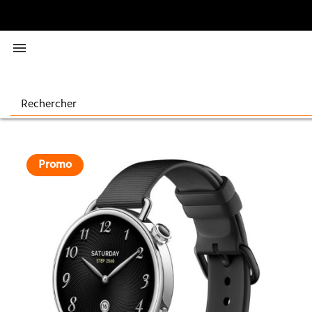

Promo